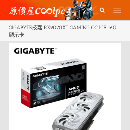
Skip
to
content
GIGABYTE技嘉 RX9070XT GAMING OC ICE 16G
顯示卡
View
Larger
Image