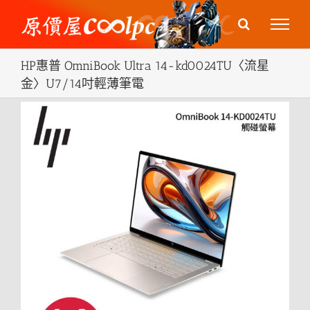
Skip
to
content
HP惠普 OmniBook Ultra 14-kd0024TU〈流星
金〉U7/14吋輕薄筆電
View
Larger
Image