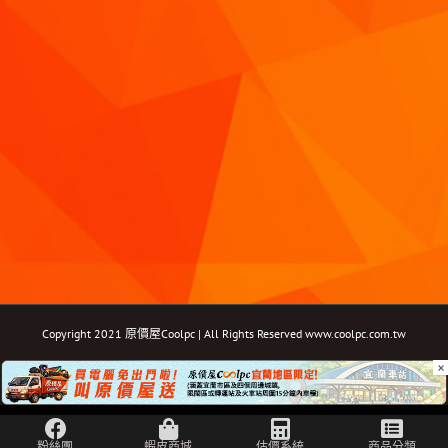
Copyright 2021 原價屋Coolpc | All Rights Reserved
www.coolpc.com.tw
×
Facebook
Instagram
YouTube
Twitter
Email: