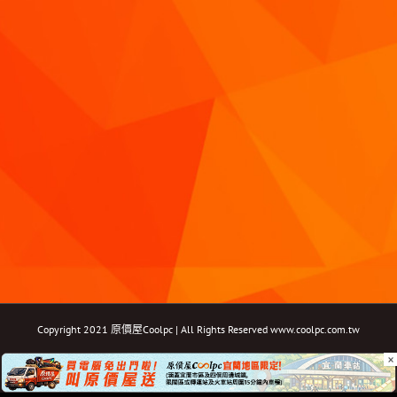
Copyright 2021 原價屋Coolpc | All Rights Reserved
www.coolpc.com.tw
×
Facebook
Instagram
YouTube
Twitter
Email: