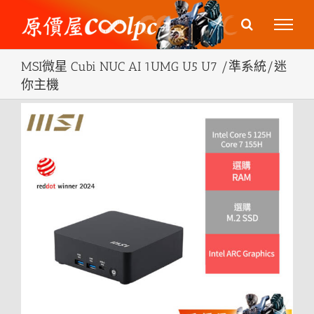
Skip
to
content
MSI微星 Cubi NUC AI 1UMG U5 U7 /準系統/迷
你主機
View
Larger
Image