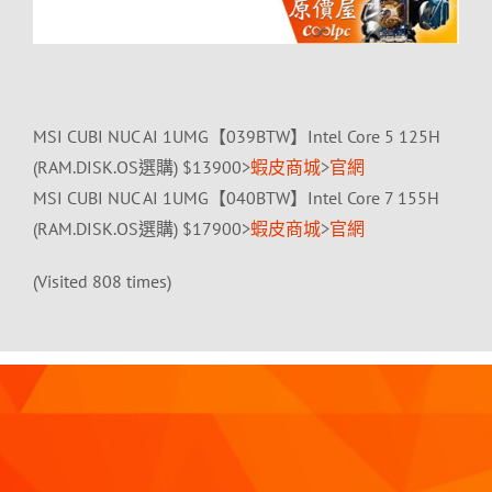
MSI CUBI NUC AI 1UMG【039BTW】Intel Core 5 125H
(RAM.DISK.OS選購) $13900>
蝦皮商城
>
官網
MSI CUBI NUC AI 1UMG【040BTW】Intel Core 7 155H
(RAM.DISK.OS選購) $17900>
蝦皮商城
>
官網
(Visited 808 times)