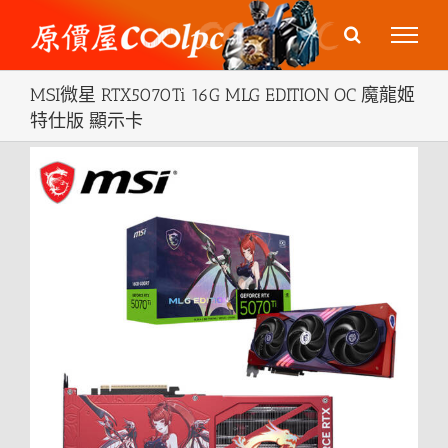
Skip
to
content
MSI微星 RTX5070Ti 16G MLG EDITION OC 魔龍姬
特仕版 顯示卡
View
Larger
Image