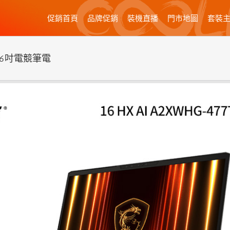
促銷首頁
品牌促銷
裝機直播
門市地圖
套裝
Ti/16吋電競筆電