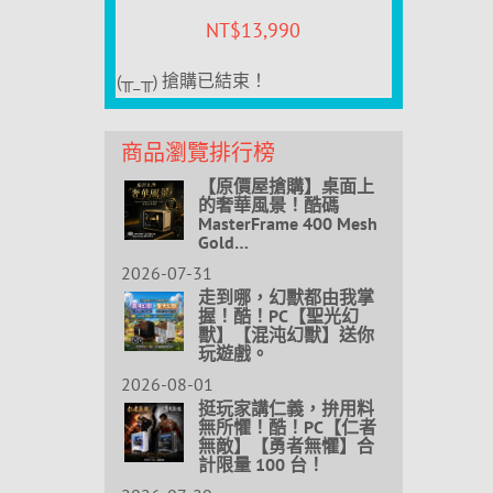
NT$
13,990
(╥_╥) 搶購已結束！
商品瀏覽排行榜
【原價屋搶購】桌面上
的奢華風景！酷碼
MasterFrame 400 Mesh
Gold…
2026-07-31
走到哪，幻獸都由我掌
握！酷！PC【聖光幻
獸】【混沌幻獸】送你
玩遊戲。
2026-08-01
挺玩家講仁義，拚用料
無所懼！酷！PC【仁者
無敵】【勇者無懼】合
計限量 100 台！