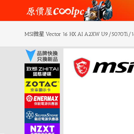
Skip
to
content
MSI微星 Vector 16 HX AI A2XW U9/5070
View
Larger
Image