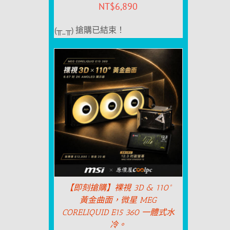
NT$
6,890
(╥_╥) 搶購已結束！
【即刻搶購】裸視 3D & 110°
黃金曲面，微星 MEG
CORELIQUID E15 360 一體式水
冷。