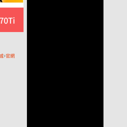
城
>
官網