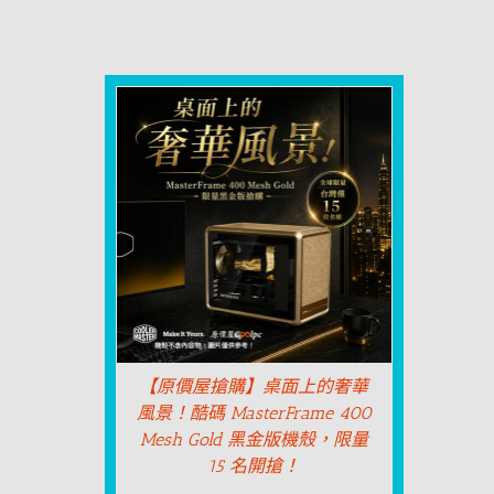
【原價屋搶購】桌面上的奢華
風景！酷碼 MasterFrame 400
Mesh Gold 黑金版機殼，限量
15 名開搶！