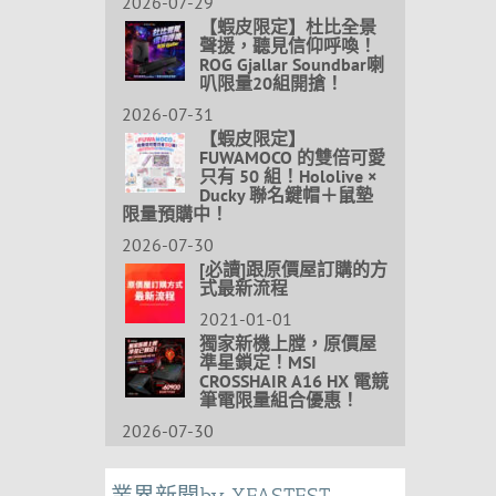
2026-07-29
【蝦皮限定】杜比全景
聲援，聽見信仰呼喚！
ROG Gjallar Soundbar喇
叭限量20組開搶！
2026-07-31
【蝦皮限定】
FUWAMOCO 的雙倍可愛
只有 50 組！Hololive ×
Ducky 聯名鍵帽＋鼠墊
限量預購中！
2026-07-30
[必讀]跟原價屋訂購的方
式最新流程
2021-01-01
獨家新機上膛，原價屋
準星鎖定！MSI
CROSSHAIR A16 HX 電競
筆電限量組合優惠！
2026-07-30