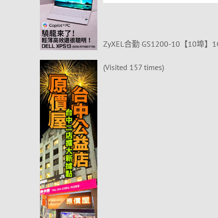
ZyXEL合勤 GS1200-10【10埠
(Visited 157 times)