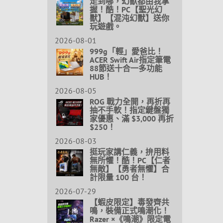
走到哪，幻獸都由我掌
握！酷！PC【聖光幻
獸】【混沌幻獸】送你
玩遊戲。
2026-08-01
999g「輕」愛爸比！
ACER Swift Air指定筆電
88節送十合一多功能
HUB！
2026-08-05
ROG 戰力全開，再折再
抽不手軟！指定鍵盤獨
家優惠、滿 $3,000 再折
$250！
2026-08-03
挺玩家講仁義，拚用料
無所懼！酷！PC【仁者
無敵】【勇者無懼】合
計限量 100 台！
2026-07-29
【蝦皮限定】毒發齊共
鳴，裝備正式鳴潮化！
Razer ×《鳴潮》限定電