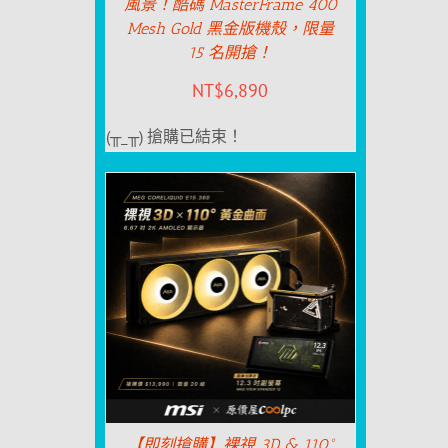
風景！酷碼 MasterFrame 400
Mesh Gold 黑金版機殼，限量
15 名開搶！
NT$
6,890
(╥_╥) 搶購已結束！
【即刻搶購】裸視 3D & 110°