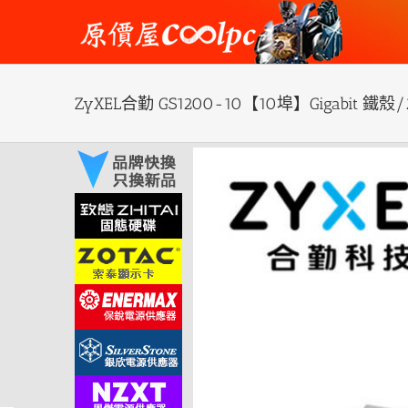
Skip
to
content
ZyXEL合勤 GS1200-10【10埠】Gigabit 鐵
View
Larger
Image