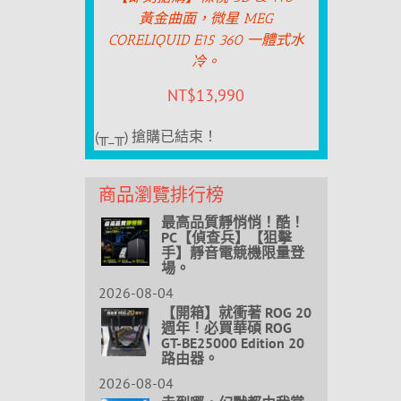
黃金曲面，微星 MEG
CORELIQUID E15 360 一體式水
冷。
NT$
13,990
(╥_╥) 搶購已結束！
商品瀏覽排行榜
最高品質靜悄悄！酷！
PC【偵查兵】【狙擊
手】靜音電競機限量登
場。
2026-08-04
【開箱】就衝著 ROG 20
週年！必買華碩 ROG
GT-BE25000 Edition 20
路由器。
2026-08-04