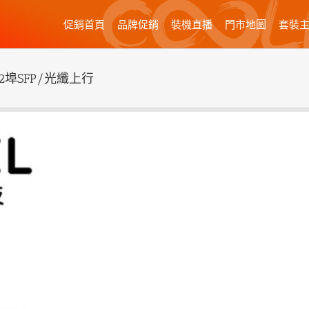
促銷首頁
品牌促銷
裝機直播
門市地圖
套裝
殼/2埠SFP/光纖上行