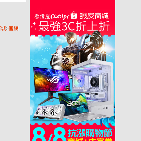
商城
>
官網