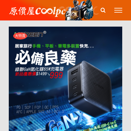
Skip
to
content
大特賣