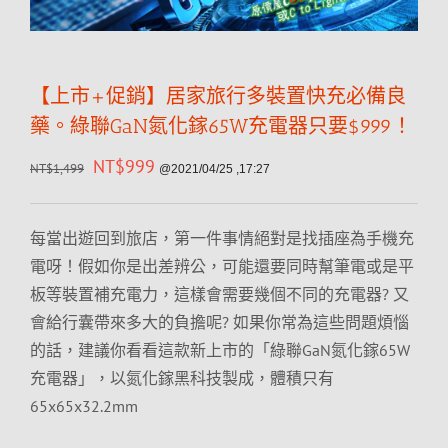
【上市+促銷】居家旅行多裝置快充必備良
藥。綠聯GaN氮化鎵65W充電器只要$999！
NT$
999
NT$
1,499
@2021/04/25 ,17:27
每當出遊回到旅店，第一件事情絕對是找插座為手機充
電呀！假如你是出差辨公，可能還要同時幫筆電或是平
板等裝置補充電力，這樣會需要幾個不同的充電器? 又
會給行囊帶來多大的負擔呢? 如果你常為這些問題煩惱
的話，建議你看看這款新上市的「綠聯GaN氮化鎵65W
充電器」，以氮化鎵黑科技製成，體積只有
65x65x32.2mm