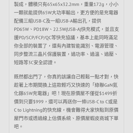
製成，體積只有65x65x32.2mm，重量172g，小小
一顆就能提供65W大功率輸出，更方便的是充電器
配備三組USB-C及一組USB-A輸出孔，提供
PD65W、PD18W、22.5W(USB-A)快充模式，並且支
援PD/SCP/FCP/QC等快充協議，基本上能同時滿足
你全部的裝置了，還有內建智能識別、電源管理、
同步整流三晶片保護裝置，過功率、過溫、過壓、
短路等3C安全認證。
既然都出門了，你真的該讓自己輕鬆一點才對，快
趁著上市期間換上這款輕巧又快速的「綠聯GaN氮
化鎵65W充電器」吧！現在原價屋不僅從$1499折
價到只要$999，還可以再送你一條USB-C to C或是
C to Lightning的快充線，機會難得大家快點到原價
屋門市或透過線上估價系統、原價屋蝦皮商城下單
吧。