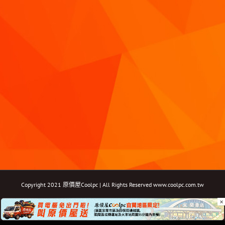
Copyright 2021 原價屋Coolpc | All Rights Reserved
www.coolpc.com.tw
×
Facebook
Instagram
YouTube
Twitter
Email: