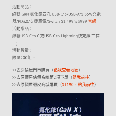
活動商品：
綠聯 GaN 氮化鎵四孔 USB-C*3/USB-A*1 65W充電
器/PD3.0/支援筆電/Switch $1,499↘$999
官網
活動贈品：
綠聯USB-C to C 或USB-C to Lightning快充線(二擇
一)
活動數量：
限量200組。
>>去原價屋門市購買（
點我查看地圖
）
>>去原價屋估價系統第2項下單（
點我前往
）
>>去原價屋蝦皮商城購買（
$1190，點我前往
）