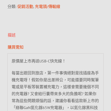
分類:
促銷活動
,
充電頭/傳輸線
描述
購買需知
原價屋上市再送USB-C快充線！
每當出遊回到旅店，第一件事情絕對是找插座為手
機充電呀！假如你是出差辨公，可能還要同時幫筆
電或是平板等裝置補充電力，這樣會需要幾個不同
的充電器? 又會給行囊帶來多大的負擔呢? 如果你
常為這些問題煩惱的話，建議你看看這款新上市的
「綠聯GaN氮化鎵65W充電器」，以氮化鎵黑科技