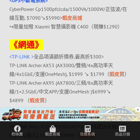
<UPS不斷電系統>
CyberPower Cp1500pfclcda/1500VA/1000W/正弦波/在
線互動, $7090↘$5990>
蝦皮商城
↪限量加贈 Xiaomi 智慧攝影機 C400（現賺$1290）
《網通》
<TP-LINK >
全品項滿額折價券,最高折$300>
TP-LINK Archer AX53 (AX3000/雙頻/4x高功率天
線/4x1GbE/
支援OneMesh), $1999 ↘ $1799（
蝦皮買
）
TP-LINK Archer AX95 (AX7800/三頻/8x高功率天
線/1×2.5GbE/
中文APP/支援OneMesh )$6999↘
$4899 （
蝦皮買
）
TP-LINK Deco X10 (AX1500/AX Mesh/隱藏雙天線/2埠
×
Gigabit/三入), $4399 ↘$3799（
蝦皮買
）
TP-LINK Deco X50 (AX3000/AX Mesh/隱藏四天線/3埠
Gigabit/兩入), $5299 ↘$4999（
蝦皮買
）