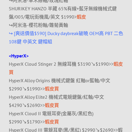
↪阿米洛-草木綠軸/玫瑰紅軸
SHURIKEY HANZO 半藏 65%有線+藍牙無線機械式鍵
盤/003/電玩街機風/英文 $1990>
蝦皮
↪阿米洛-櫻花粉軸/雛菊黃軸
↪ [爽送價值$590] Ducky daybreak破曉 OEM高 PBT 二色
108鍵 中英文 鍵帽組
<HyperX>
HyperX Cloud Stinger 2 無線耳機 $3190↘$1990>>
蝦皮
買
HyperX Alloy Origins 機械式鍵盤 紅軸or藍軸/中文
$2990↘$1990>>
蝦皮買
HyperX Alloy Elite2 機械式電競鍵盤/紅軸/中文
$4290↘$2690>>
蝦皮買
HyperX Cloud II 電競耳麥(金屬灰/黑紅色)
$2990↘$1790>>
蝦皮買
HyperX Cloud III 電競耳麥(黑/黑紅) $2990↘$2690>>蝦