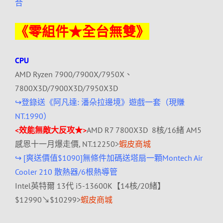
合
《零組件★全台無雙》
CPU
AMD Ryzen 7900/7900X/7950X、
7800X3D/7900X3D/7950X3D
↪
登錄送《阿凡達: 潘朵拉邊境》遊戲一套（現賺
NT.1990）
<效能無敵大反攻★>
AMD R7 7800X3D 8核/16緒 AM5
感恩十一月爆走價, NT.12250>
蝦皮商城
↪ [爽送價值$1090]無條件加碼送塔扇一顆Montech Air
Cooler 210 散熱器/6根熱導管
Intel英特爾 13代 i5-13600K【14核/20緒】
$12990↘$10299>
蝦皮商城