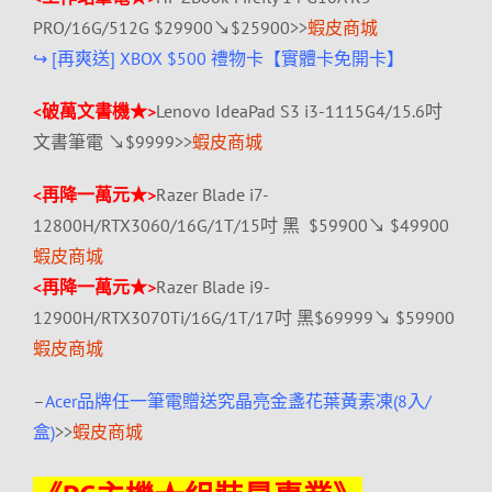
PRO/16G/512G $29900↘$25900>>
蝦皮商城
↪ [再爽送] XBOX $500 禮物卡【實體卡免開卡】
<破萬文書機★>
Lenovo IdeaPad S3 i3-1115G4/15.6吋
文書筆電 ↘$
9999>>
蝦皮商城
<再降一萬元★>
Razer Blade i7-
12800H/RTX3060/16G/1T/15吋 黑 $59900↘ $49900
蝦皮商城
<再降一萬元★>
Razer Blade i9-
12900H/RTX3070Ti/16G/1T/17吋 黑$69999↘ $59900
蝦皮商城
–
Acer品牌任一筆電贈送究晶亮金盞花葉黃素凍(8入/
盒)
>>
蝦皮商城