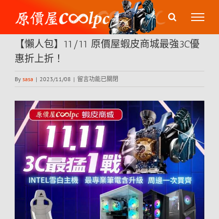
Skip
to
content
【懶人包】11/11 原價屋蝦皮商城最強3C優
惠折上折！
在
By
sasa
|
2023/11/08
|
留言功能已關閉
〈【懶
人
View
包】
Larger
11/11
原
Image
價
屋
蝦
皮
商
城
最
強