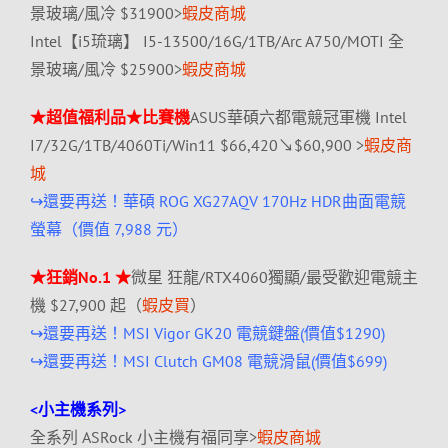
景玻璃/風冷 $31900>
蝦皮商城
Intel【i5琉璃】 I5-13500/16G/1TB/Arc A750/MOTI 全
景玻璃/風冷 $25900>
蝦皮商城
★超值福利品★比賽機
ASUS華碩六都電競冠軍機 Intel
I7/32G/1TB/4060Ti/Win11 $66,420↘$60,900 >
蝦皮商
城
↪還要再送！華碩 ROG XG27AQV 170Hz HDR曲面電競
螢幕（價值 7,988 元）
★狂銷No.1 ★
微星 狂龍/RTX4060獨顯/
最受歡迎電競主
機 $27,900 起（
蝦皮買
）
↪還要再送！MSI Vigor GK20 電競鍵盤(價值$1290)
↪還要再送！MSI Clutch GM08 電競滑鼠(價值$699)
<小主機系列>
全系列 ASRock 小主機有福同享>
蝦皮商城