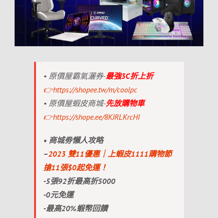
3C
優
惠
折
上
折！〉
中
• 原價屋霸氣灑券-
最強3C折上折
👉https://shopee.tw/m/coolpc
• 原價屋蝦皮商城-
先放購物車
👉https://shope.ee/8KJRLKrcHI
• 商城劵懶人攻略
–
2023 雙11優惠｜上蝦皮1111購物節
搶11張$0起免運！
-5張92折最高折5000
-0元免運
-最高20%蝦幣回饋