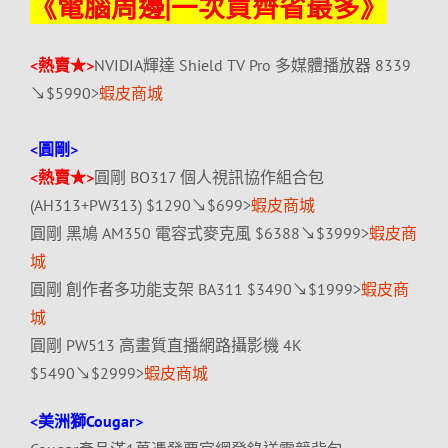
《電腦
周邊|一次買齊省最多
》
<熱賣★>
NVIDIA輝達 Shield TV Pro 多媒體播放器 8339
↘$5990>
蝦皮商城
<圓剛>
<熱賣★>
圓剛 BO317 個人視訊協作組合包
(AH313+PW313) $1290↘$699>
蝦皮商城
圓剛 黑鳩 AM350 電容式麥克風 $6388↘$3999>
蝦皮商
城
圓剛 創作者多功能支架 BA311 $3490↘$1999>
蝦皮商
城
圓剛 PW513 高畫質直播網路攝影機 4K
$5490↘$2999>
蝦皮商城
<美洲獅Cougar>