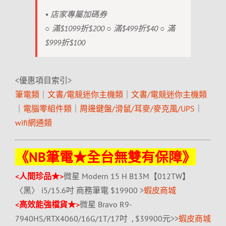
• 店家專屬加碼券
○ 滿$1099折$200 ○ 滿$499折$40 ○ 滿
$999折$100
<優惠項目索引>
筆電類
｜
文書/電競迷你主機類
｜
文書/電競迷你主機類
｜
電腦零組件類
｜
周邊鍵盤/滑鼠/耳麥/麥克風/UPS
｜
wifi網通類
《NB筆電★全台無雙有保障》
<人間珍品★>
微星 Modern 15 H B13M【012TW】
〈黑〉 i5/15.6吋 商務筆電 $19900 >
蝦皮商城
<高效能強檔貨★>
微星 Bravo R9-
7940HS/RTX4060/16G/1T/17吋 , $39900元>>
蝦皮商城