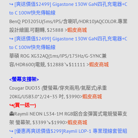
↪ [爽送價值$2499] Gigastone 130W GaN四孔充電器+C
to C 100W快充傳輸線
BenQ PD3205U(5ms/IPS/含喇叭/HDR10)AQCOLOR.專業
設計繪圖.可翻轉, $25888 >
蝦皮商城
↪ [爽送價值$2499] Gigastone 130W GaN四孔充電器+C
to C 100W快充傳輸線
華碩 ROG XG32AQ(1ms/IPS/175Hz/G-SYNC兼
容/HDR600)電競, $12888↘$11111 >
蝦皮商城
<螢幕支撐架>
Cougar DUO35 (雙螢幕/穿夾兩用/氣壓式)承重
20KG/USB3.0*2/
24~35 吋, $3990>
蝦皮商城
↪(買一送一)
👻Raymii NEON LS34-1M RGB鋁合金彈簧式電競螢幕支
架 螢幕架, $3399↘$1990>
蝦皮商城
↪ [優惠再爽送價值$299]Raymii LOP-1 專業理線套管組