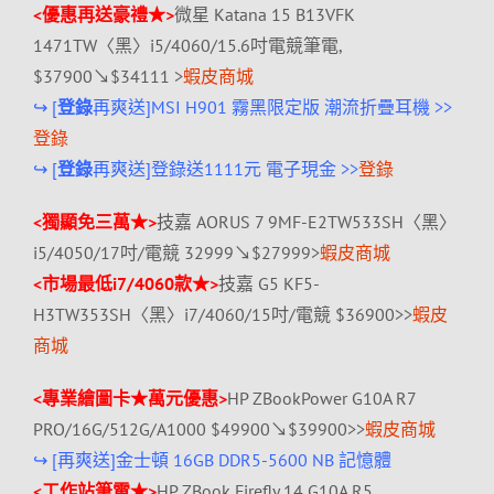
<優惠再送豪禮★>
微星 Katana 15 B13VFK
1471TW〈黑〉i5/4060/15.6吋電競筆電,
$37900↘$34111 >
蝦皮商城
↪ [
登錄
再爽送]MSI H901 霧黑限定版 潮流折疊耳機 >>
登錄
↪ [
登錄
再爽送]登錄送1111元 電子現金 >>
登錄
<獨顯免三萬★>
技嘉 AORUS 7 9MF-E2TW533SH〈黑〉
i5/4050/17吋/電競 32999↘$27999>
蝦皮商城
<市場最低i7/4060款★>
技嘉 G5 KF5-
H3TW353SH〈黑〉i7/4060/15吋/電競 $36900>>
蝦皮
商城
<專業繪圖卡★萬元優惠>
HP ZBookPower G10A R7
PRO/16G/512G/A1000 $49900↘$39900>>
蝦皮商城
↪ [再爽送]金士頓 16GB DDR5-5600 NB 記憶體
<工作站筆電★>
HP ZBook Firefly 14 G10A R5