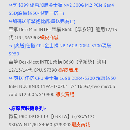
↪享 $399 優惠加購金士頓 NV2 500G M.2 PCIe Gen4
SSD(原價$950/
限定一搭一)
↪加碼送華擎抱枕(限量送完為止)
華擎 DeskMini INTEL 架構 B660【準系統】適用12/13
代 CPU, $6290>
蝦皮商城
↪ [爽送]任搭 CPU金士頓 NB 16GB DDR4-3200現賺
$950
華擎 DeskMeet INTEL 架構 B660【準系統】適用
12/13/14代 CPU, $7390>
蝦皮商城
↪[爽送]任搭 CPU 金士頓 16GB DDR4-3200 現賺$950
Intel NUC RNUC11PAHI70Z01 i7-
1165G7/two mic/US
cord $12500↘$10900
蝦皮賣場
<原廠套裝機系列>
微星 PRO DP180 13【038TW】i5/8G/512G
SSD/WIN11/RTX4060 $29900>
蝦皮商城