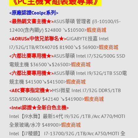
《PC主機★組裝最專業》
<原廠認證Coolpc系列>
<最熱銷文書主機★>
ASUS華碩 管理者 (i3-10100/i5-
12400(含內顯)/) $24800 ↘$10500>
蝦皮商城
<AORUSx中信兄弟聯名★>
GIGABYTE技嘉 Intel
I7/32G/1TB/RTX4070$ 81900↘$ 56900>
蝦皮商城
<六都比賽專用機★>
ASUS華碩 Intel I7/32G/500G SSD
電競主機 $36500↘$26500>
蝦皮商城
<六都比賽專用機★>
ASUS華碩 Intel I9/32G/1TB SSD電
競主機 $41500↘$41500>
蝦皮商城
<AEC賽事指定機★>
MSI微星 Intel I7/32G DDR5/1TB
SSD/RTX4060/ $42140 ↘$41900>
蝦皮商城
<Intel認證★全新白色主機>
Intel【i9水舞】最新14代 I9/32G /1TB /Arc A770/MOTI
全景玻璃/水冷 $48900>
蝦皮商城
Intel【i7稜鏡】 I7-13700/32G /1TB/Arc A750/MOTI 全