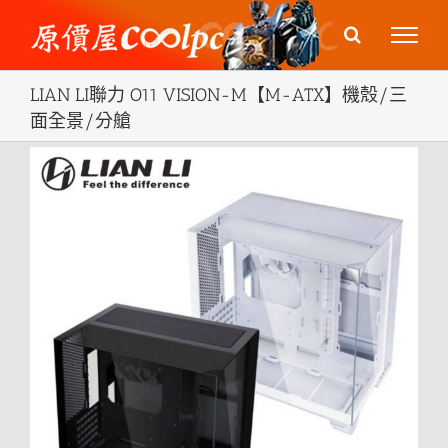
Skip
to
content
LIAN LI聯力 O11 VISION-M【M-ATX】機殼/三
面全景/分艙
View
Larger
Image