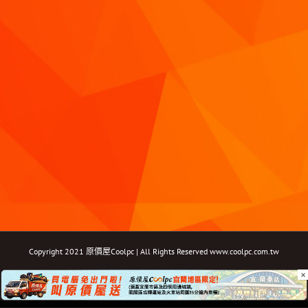
Copyright 2021 原價屋Coolpc | All Rights Reserved
www.coolpc.com.tw
×
Facebook
Instagram
YouTube
Twitter
Email: