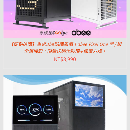
【即刻搶購】重返8bit點陣風潮！abee Pixel One 黑/銀
全鋁機殼，限量送鋼化玻璃+像素方塊。
NT$
8,990