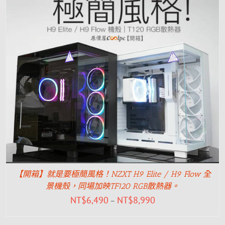
【開箱】就是要極簡風格！NZXT H9 Elite / H9 Flow 全
景機殼，同場加映TF120 RGB散熱器。
NT$
6,490
NT$
8,990
–