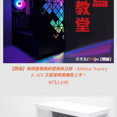
【開箱】像棋盤像稿紙還像綠豆糕，BitFenix Tracery
E-ATX 文藝復興風機殼上市。
NT$
2,690