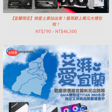
【宜蘭限定】微星土豪站出來！龍哥獻上萬元大禮包
啦！
NT$
790
NT$
46,500
–
大特賣