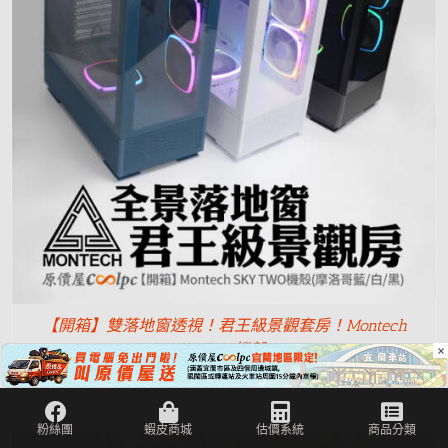
【開箱】雙落地窗透視！君王級景觀套房！Montech
×
SKY TWO機殼。
NT$
2,390
NT$
2,790
–