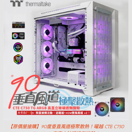
【原價屋搶購】90度垂直風道極聚散熱！曜越 CTE C750