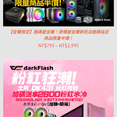
【宜蘭限定】酷碼愛宜蘭！原價屋宜蘭新民店酷碼指定
商品限量半價！
NT$
795
NT$
2,995
–