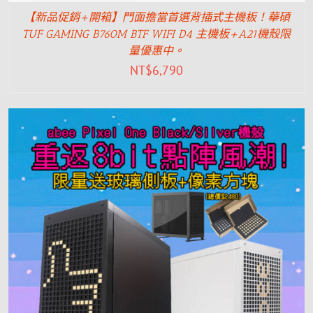
【新品促銷+開箱】門面擔當首選背插式主機板！華碩
TUF GAMING B760M BTF WIFI D4 主機板+A21機殼限
量優惠中。
NT$
6,790