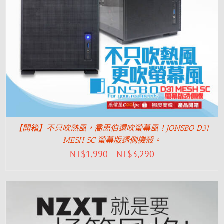
【開箱】不只吹熱風，喬思伯還吹螢幕風！JONSBO D31
MESH SC 螢幕版透側機殼。
NT$
1,990
NT$
3,290
–