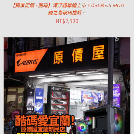
【獨家促銷+開箱】漂浮超導體上市！darkFlash MOTI
鏡之島玻璃機殼。
NT$
2,390