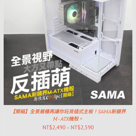
【開箱】全景展櫃再讓你玩背插式主板！SAMA新鏡界
M-ATX機殼。
NT$
2,490
NT$
2,590
–