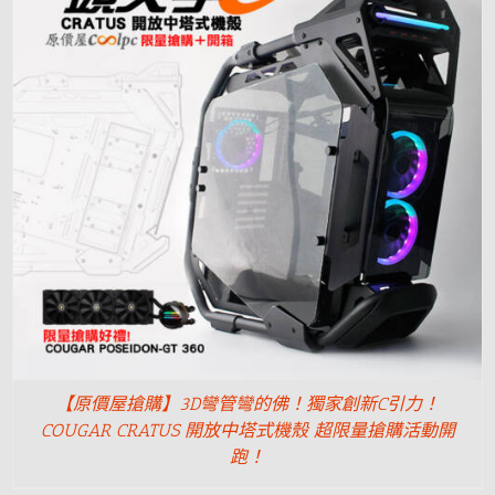
【原價屋搶購】3D彎管彎的佛！獨家創新C引力！
COUGAR CRATUS 開放中塔式機殼 超限量搶購活動開
跑！