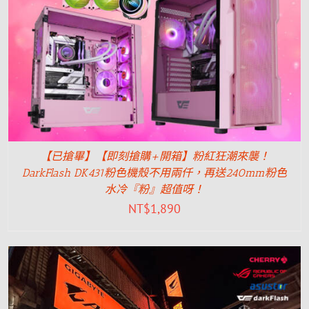
【已搶畢】【即刻搶購+開箱】粉紅狂潮來襲！
DarkFlash DK431粉色機殼不用兩仟，再送240mm粉色
水冷『粉』超值呀！
NT$
1,890